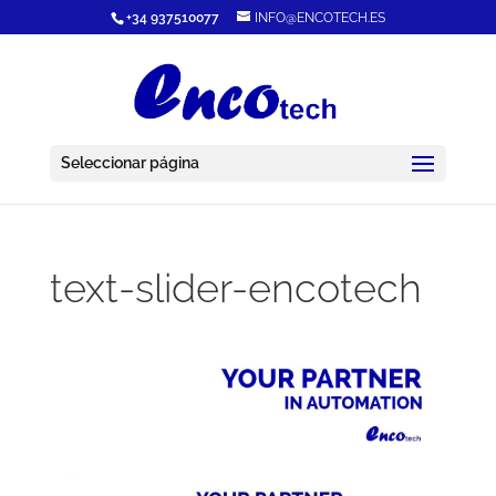
+34 937510077
INFO@ENCOTECH.ES
Seleccionar página
text-slider-encotech