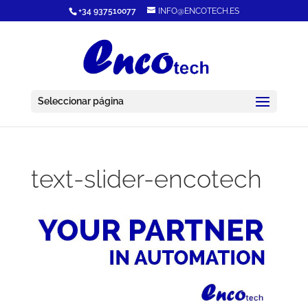
+34 937510077
INFO@ENCOTECH.ES
Seleccionar página
text-slider-encotech