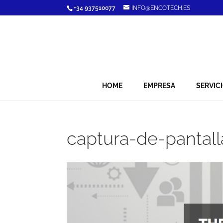
+34 937510077
INFO@ENCOTECH.ES
HOME
EMPRESA
SERVIC
captura-de-pantal