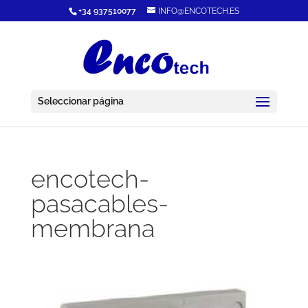
+34 937510077
INFO@ENCOTECH.ES
Seleccionar página
encotech-
pasacables-
membrana